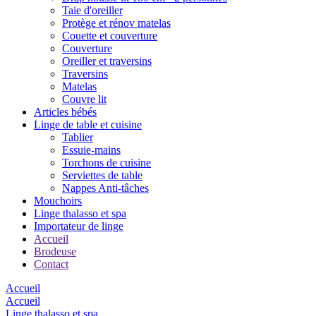
Taie d'oreiller
Protège et rénov matelas
Couette et couverture
Couverture
Oreiller et traversins
Traversins
Matelas
Couvre lit
Articles bébés
Linge de table et cuisine
Tablier
Essuie-mains
Torchons de cuisine
Serviettes de table
Nappes Anti-tâches
Mouchoirs
Linge thalasso et spa
Importateur de linge
Accueil
Brodeuse
Contact
Accueil
Accueil
Linge thalasso et spa