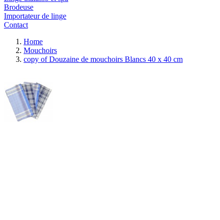
Brodeuse
Importateur de linge
Contact
Home
Mouchoirs
copy of Douzaine de mouchoirs Blancs 40 x 40 cm