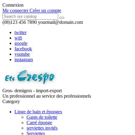
Connexion
Me connecter
Créer un compte
(08)123 456 7890
yourmail@domain.com
twitter
wifi
google
facebook
youtube
instagram
Gros- demigros - import-export
Un professionnel au service des professionnels
Category
Linge de bain et éponges
Gants de toilette
Carré éponge
serviettes invités
Serviettes