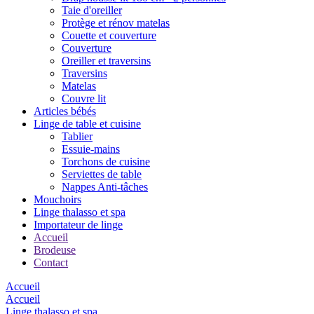
Taie d'oreiller
Protège et rénov matelas
Couette et couverture
Couverture
Oreiller et traversins
Traversins
Matelas
Couvre lit
Articles bébés
Linge de table et cuisine
Tablier
Essuie-mains
Torchons de cuisine
Serviettes de table
Nappes Anti-tâches
Mouchoirs
Linge thalasso et spa
Importateur de linge
Accueil
Brodeuse
Contact
Accueil
Accueil
Linge thalasso et spa