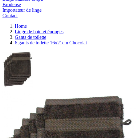
Brodeuse
Importateur de linge
Contact
Home
Linge de bain et éponges
Gants de toilette
6 gants de toilette 16x21cm Chocolat