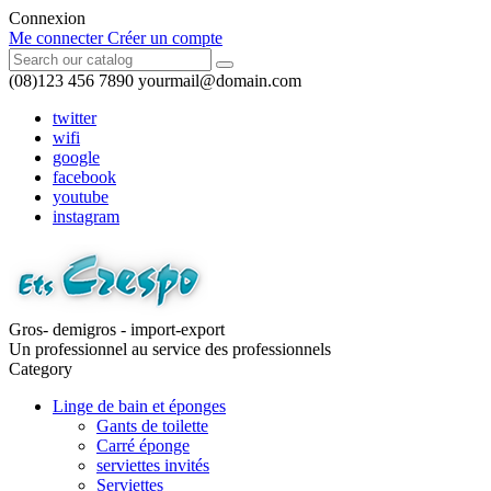
Connexion
Me connecter
Créer un compte
(08)123 456 7890
yourmail@domain.com
twitter
wifi
google
facebook
youtube
instagram
Gros- demigros - import-export
Un professionnel au service des professionnels
Category
Linge de bain et éponges
Gants de toilette
Carré éponge
serviettes invités
Serviettes