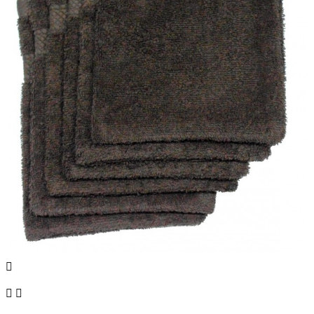


