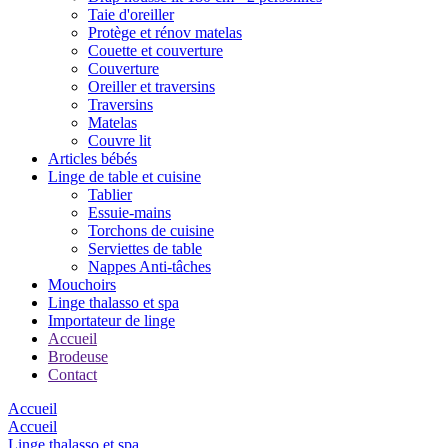
Taie d'oreiller
Protège et rénov matelas
Couette et couverture
Couverture
Oreiller et traversins
Traversins
Matelas
Couvre lit
Articles bébés
Linge de table et cuisine
Tablier
Essuie-mains
Torchons de cuisine
Serviettes de table
Nappes Anti-tâches
Mouchoirs
Linge thalasso et spa
Importateur de linge
Accueil
Brodeuse
Contact
Accueil
Accueil
Linge thalasso et spa