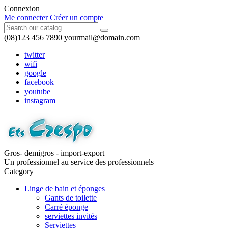
Connexion
Me connecter
Créer un compte
(08)123 456 7890
yourmail@domain.com
twitter
wifi
google
facebook
youtube
instagram
Gros- demigros - import-export
Un professionnel au service des professionnels
Category
Linge de bain et éponges
Gants de toilette
Carré éponge
serviettes invités
Serviettes