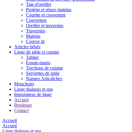
Taie d'oreiller
Protège et rénov matelas
Couette et couverture
Couverture
Oreiller et traversins
Traversins
Matelas
Couvre lit
Articles bébés
Linge de table et cuisine
Tablier
Essuie-mains
Torchons de cuisine
Serviettes de table
Nappes Anti-tâches
Mouchoirs
Linge thalasso et spa
Importateur de linge
Accueil
Brodeuse
Contact
Accueil
Accueil
Linge thalasso et spa