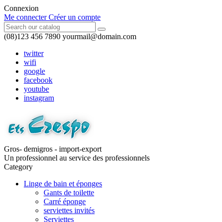
Connexion
Me connecter
Créer un compte
(08)123 456 7890
yourmail@domain.com
twitter
wifi
google
facebook
youtube
instagram
Gros- demigros - import-export
Un professionnel au service des professionnels
Category
Linge de bain et éponges
Gants de toilette
Carré éponge
serviettes invités
Serviettes